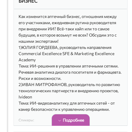
БИЗНЕС
15:30-15:40 Перерыв
Как изменится аптечный бизнес, отношения между
15:40 -16:40 ВТОРОЙ РАУНД: «АПТЕЧНЫМ СЕТЯМ
его участниками, ежедневная рутина руководителя
НЕ НУЖНА СОБСТВЕННАЯ ЛОГИСТИКА – ПУСТЬ
при внедрении ИИ? Всё-таки хайп или то самое
ЕЮ ЗАНИМАЕТСЯ ДИСТРИБЬЮТОР»
будущее, в которое возьмут не всех? Обсудим это с
Модератор: ОЛЕГ ГОНЧАРОВ, эксперт в области
нашими экспертами!
фармацевтического маркетинга и продаж, бизнес-
1)ЮЛИЯ ГОРДЕЕВА, руководитель направления
тренер, ведущий канала Mediametrics
Commercial Excellence SFE & Marketing Excellence
Команда 1 – те, кто поддерживает тезис:
Academy
СЕРГЕЙ ДЁМИН, коммерческий директор,
Тема: ИИ-решения в управлении аптечными сетями.
«Аптечная сеть 36,6»
Речевая аналитика диалога посетителя и фармацевта.
СЕРГЕЙ ЕСЬКИН, Директор Маркетингового
Риски и возможности.
союза «Созвездие»
2)ИВАН МИТРОФАНОВ, руководитель по развитию
ДЕНИС КРАСИЛЬНИКОВ, коммерческий
технологических партнерств и внедрению проектов,
директор, ЦВ «ПРОТЕК»
Ivideon
Тема: ИИ-видеоаналитику для аптечных сетей - от
Команда 2 - те, кто опровергают тезис:
камер безопасности к управлению операциями.
ЕГОР БУДРИН, директор, «Твой доктор» и
Подробнее
Спикеры:
«Здесь Аптека»
АДЕЛЯ КАЛЬМЕТЬЕВА, директор сети
Юлия Гордеева