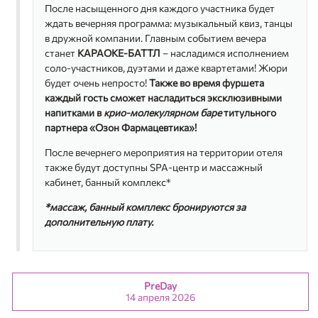
После насыщенного дня каждого участника будет
Сергей Еськин
ждать вечерняя программа: музыкальный квиз, танцы
Директор по развитию ФК Пульс, Директор
в дружной компании. Главным событием вечера
маркетингового союза Созвездие
станет
КАРАОКЕ-БАТТЛ
– насладимся исполнением
соло-участников, дуэтами и даже квартетами! Жюри
Аделя Кальметьева
Генеральный директор, АС Фармленд
будет очень непросто!
Также во время фуршета
каждый гость сможет насладиться эксклюзивными
Денис Красильников
напитками в
крио-молекулярном баре
титульного
Заместитель генерального директора по коммерции, ЦВ
партнера «Озон Фармацевтика»!
Протек
После вечернего мероприятия на территории отеля
Александр Малахов
Директор по слияниям и поглощениям, Аптечная сеть
также будут доступны SPA-центр и массажный
36,6
кабинет, банный комплекс*
Сергей Мещан
*массаж, банный комплекс бронируются за
Директор головного офиса, Гармония здоровья
дополнительную плату.
Александр Миронов
Собственник, Генеральный директор, Рязанская
региональная аптечная сеть Фарма
PreDay
Вадим Раньшиков
14 апреля 2026
директор по развитию бизнеса Группы компаний
"АРТЭС"