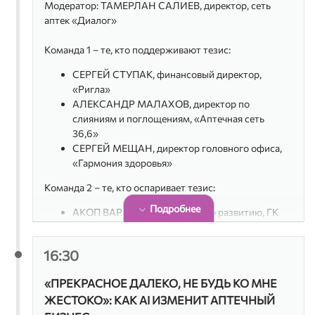
Модератор: ТАМЕРЛАН САЛИЕВ, директор, сеть
аптек «Диалог»
Команда 1 – те, кто поддерживают тезис:
СЕРГЕЙ СТУПАК, финансовый директор,
«Ригла»
АЛЕКСАНДР МАЛАХОВ, директор по
слияниям и поглощениям, «Аптечная сеть
36,6»
СЕРГЕЙ МЕЩАН, директор головного офиса,
«Гармония здоровья»
Команда 2 – те, кто оспаривает тезис:
Подробнее
АКОП ВАРПЕТЯН, директор по развитию, ГК
«АСНА»
АЛЕКСАНДР МИРОНОВ, генеральный
16:30
директор, «Аптека Фарма»
ВАДИМ РАНЬШИКОВ, генеральный директор,
«ПРЕКРАСНОЕ ДАЛЕКО, НЕ БУДЬ КО МНЕ
«Таблеточка»
ЖЕСТОКО»: КАК AI ИЗМЕНИТ АПТЕЧНЫЙ