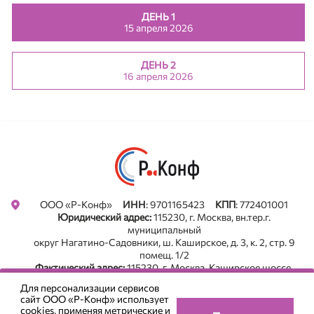
ДЕНЬ 1
Сергей Ступак
15 апреля 2026
Финансовый директор, Ригла ЦВ Протек
Андрей Ткаченко
ДЕНЬ 2
Директор коммерческих продуктов, Группа компаний
16 апреля 2026
«АСНА»
ООО «Р-Конф»
ИНН
: 9701165423
КПП
: 772401001
Юридический адрес:
115230, г. Москва, вн.тер.г.
муниципальный
округ Нагатино-Садовники, ш. Каширское, д. 3, к. 2, стр. 9
помещ. 1/2
Фактический адрес:
115230, г. Москва, Каширское шоссе,
д .3, корп. 2, строение 9. оф. А213, БЦ "Сириус Парк"
Для персонализации сервисов
Все новости в Телеграм. Подписаться
сайт ООО «Р-Конф» использует
+7 (495) 785-22-05
cookies
, применяя метрические и