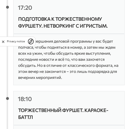
Руководитель направления Commercial, SFE&Marketing
«Фармленд»
Excellence Academy Pharma&Medical Recruitment
17:20
АНДРЕЙ ТКАЧЕНКО, директор коммерческих
продуктов, ГК «АСНА»
Иван Митрофанов
ПОДГОТОВКА К ТОРЖЕСТВЕННОМУ
руководитель по развитию технологических партнерств
и внедрению проектов, Мобильные Видеорешения
Модераторы:
ФУРШЕТУ. НЕТВОРКИНГ С ИГРИСТЫМ.
ООО Ivideon
Тамерлан Салиев
директор, сеть аптек «Диалог»
После завершения деловой программы у вас будет
Privacy notice
полчаса, чтобы подняться в номер, а затем мы ждем
Олег Гончаров
всех на ужин, чтобы обсудить яркие выступления,
эксперт в области фармацевтического маркетинга и
последние новости
и всё то, что вам захочется
продаж, бизнес-тренер, ведущий канала Mediametrics.
обсудить. Но в отличие от классического формата, на
этом вечер не закончится – это лишь подзарядка для
Спикеры:
вечерних мероприятий.
Егор Будрин
генеральный директор АС «Твой доктор»
18:10
Акоп Варпетян
Директор по развитию, АСНА
ТОРЖЕСТВЕННЫЙ ФУРШЕТ. КАРАОКЕ-
БАТТЛ
Сергей Дёмин
Коммерческий директор, Аптечная сеть 36,6