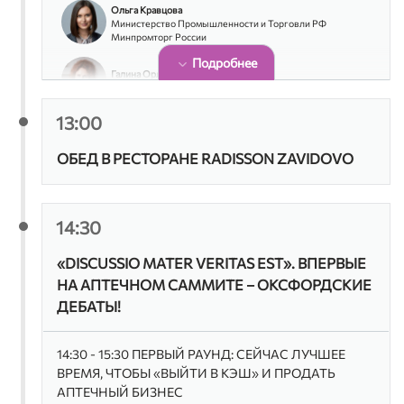
Ольга Кравцова
Министерство Промышленности и Торговли РФ
Минпромторг России
Подробнее
Галина Орлова
Генеральный директор, IRIS
13:00
Дмитрий Погребинский
Генеральный директор, ЦВ Протек
ОБЕД В РЕСТОРАНЕ RADISSON ZAVIDOVO
Борис Попов
генеральный директор, АС «Ригла»
14:30
Анатолий Тенцер
Директор по развитию, НПК Катрен
«DISCUSSIO MATER VERITAS EST». ВПЕРВЫЕ
НА АПТЕЧНОМ САММИТЕ – ОКСФОРДСКИЕ
ДЕБАТЫ!
14:30 - 15:30 ПЕРВЫЙ РАУНД: СЕЙЧАС ЛУЧШЕЕ
ВРЕМЯ, ЧТОБЫ «ВЫЙТИ В КЭШ» И ПРОДАТЬ
АПТЕЧНЫЙ БИЗНЕС