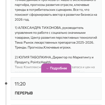
партнёра, прогнозы развития отрасли, ключевые
тренды в потребительских сценариях. Все то, что
поможет сформировать вектор в развитии бизнеса на
2026 год.
1) АЛЕКСАНДРА ТИХОНОВА, руководитель
управления по работе с социально значимыми
товарами, Центр развития перспективных технологий
Тема: Рынок лекарственных препаратов 2025-2026.
Тренды. Прогнозы.Ключевые игроки.
2) ЮЛИЯ ТАБОЛКИНА, Директор по Маркетингу и
Продукту, Points:Health.
Тема: Комплексный обзор товарного запаса и цен на
Подробнее
полке игроков аптечного рынка 2024-2025 на
основании данных Stock Index
11:20
3) КОНСТАНТИН ИСАНИН, индустриальный лидер
категории Фарма, Яндекс Реклама
ПЕРЕРЫВ
Тема: Онлайн трафик аптек: как увеличивать объем и
монетизировать его