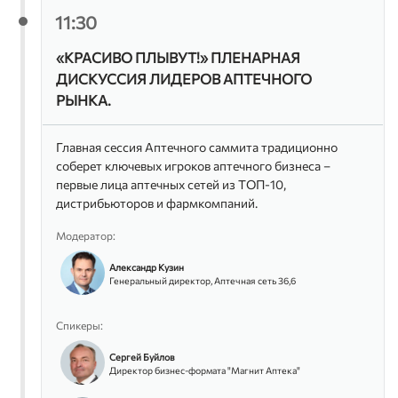
11:30
Спикеры:
Константин Исанин
«КРАСИВО ПЛЫВУТ!» ПЛЕНАРНАЯ
Индустриальный лидер категорий Фарма и Медицина,
Яндекс Реклама
ДИСКУССИЯ ЛИДЕРОВ АПТЕЧНОГО
РЫНКА.
Юлия Таболкина
Директор по Маркетингу и Продукту, Points Health
Главная сессия Аптечного саммита традиционно
Александра Тихонова
соберет ключевых игроков аптечного бизнеса –
Руководитель проектов (Лекарственные препараты),
первые лица аптечных сетей из ТОП-10,
Центр Развития Перспективных Технологий ЦРПТ
дистрибьюторов и фармкомпаний.
Модератор:
Александр Кузин
Генеральный директор, Аптечная сеть 36,6
Спикеры:
Сергей Буйлов
Директор бизнес-формата "Магнит Аптека"