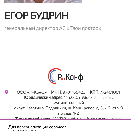
ЕГОР БУДРИН
генеральный директор АС «Твой доктор»
Privacy notice
ООО «Р-Конф»
ИНН
: 9701165423
КПП
: 772401001
Юридический адрес:
115230, г. Москва, вн.тер.г.
муниципальный
округ Нагатино-Садовники, ш. Каширское, д. 3, к. 2, стр. 9
помещ. 1/2
Фактический адрес:
115230, г. Москва, Каширское шоссе,
д .3, корп. 2, строение 9. оф. А213, БЦ "Сириус Парк"
Для персонализации сервисов
Все новости в Телеграм. Подписаться