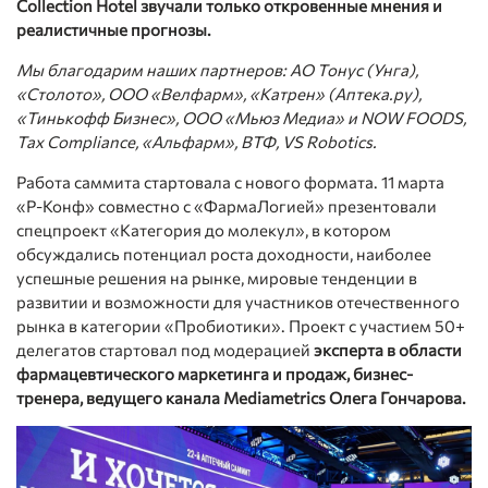
Collection Hotel звучали только откровенные мнения и
реалистичные прогнозы.
Мы благодарим наших партнеров: АО Тонус (Унга),
«Столото», ООО «Велфарм», «Катрен» (Аптека.ру),
«Тинькофф Бизнес», ООО «Мьюз Медиа» и NOW FOODS,
Tax Compliance, «Альфарм», ВТФ, VS Robоtics.
Работа саммита стартовала с нового формата. 11 марта
«Р-Конф» совместно с «ФармаЛогией» презентовали
спецпроект «Категория до молекул», в котором
обсуждались потенциал роста доходности, наиболее
успешные решения на рынке, мировые тенденции в
развитии и возможности для участников отечественного
рынка в категории «Пробиотики». Проект с участием 50+
делегатов стартовал под модерацией
эксперта в области
фармацевтического маркетинга и продаж, бизнес-
тренера, ведущего канала Mediametrics Олега Гончарова.