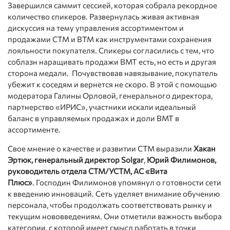
Завершился саммит сессией, которая собрала рекордное
количество спикеров. Развернулась живая активная
дискуссия на тему управления ассортиментом и
продажами СТМ и ВТМ как инструментами сохранения
лояльности покупателя. Спикеры согласились с тем, что
соблазн наращивать продажи ВМТ есть, но есть и другая
сторона медали. Почувствовав навязывание, покупатель
убежит к соседям и вернется не скоро. В этой с помощью
модератора Галины Орловой, генерального директора,
партнерство «ИРИС», участники искали идеальный
баланс в управляемых продажах и доли ВМТ в
ассортименте.
Свое мнение о качестве и развитии СТМ выразили
Хакан
Эртюк, генеральный директор Solgar
,
Юрий Филимонов,
руководитель отдела СТМ/УСТМ, АС «Вита
Плюс»
. Господин Филимонов упомянул о готовности сети
к введению инноваций. Сеть уделяет внимание обучению
персонала, чтобы продолжать соответствовать рынку и
текущим нововведениям. Они отметили важность выбора
категории, с которой имеет смысл работать в точки