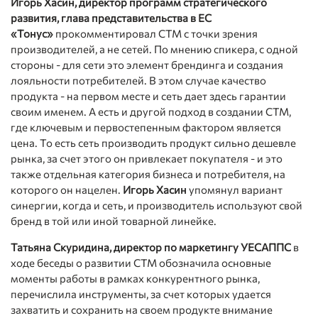
Игорь Хасин, директор программ стратегического
развития, глава представительства в ЕС
«Тонус»
прокомментировал СТМ с точки зрения
производителей, а не сетей. По мнению спикера, с одной
стороны - для сети это элемент брендинга и создания
лояльности потребителей. В этом случае качество
продукта - на первом месте и сеть дает здесь гарантии
своим именем. А есть и другой подход в создании СТМ,
где ключевым и первостепенным фактором является
цена. То есть сеть производить продукт сильно дешевле
рынка, за счет этого он привлекает покупателя - и это
также отдельная категория бизнеса и потребителя, на
которого он нацелен.
Игорь Хасин
упомянул вариант
синергии, когда и сеть, и производитель используют свой
бренд в той или иной товарной линейке.
Татьяна Скуридина, директор по маркетингу УЕСАППС
в
ходе беседы о развитии СТМ обозначила основные
моменты работы в рамках конкурентного рынка,
перечислила инструменты, за счет которых удается
захватить и сохранить на своем продукте внимание