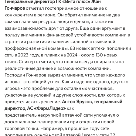
Генеральный директор ГК «Вита плюс»
Жан
Гончаров
отметил гостеприимное отношение к
конкурентам в регионе. Он обратил внимание на два
самых главных ресурса: люди и деньги, а также их
взаимозависимость друг от друга. Еще один аргумент в
пользу внимания к финансовой устойчивости компании в
стратегии развития и наличия сильной отзывчивой
профессиональной команды. 83 новых аптеки пополнили
сеть в 2023 году, в планах на 2024 - около 130 новых
точек. Спикер отметил, что планы всегда опираются на
реалистичные данные и возможности компании.
Господин Гончаров выразил мнение, что успех каждого
игрока - это общий успех. Как и падение одного, другого
игрока - это проблемы для остальных участников,
ужесточение условий и другие сложности, для которых
придется искать решение.
Антон Ярусов, генеральный
директор, АС «ФармЛидер»
как
представитель некрупной аптечной сети упомянул о
доскональном планировании при открытии новой
торговой точки. Например, в прошлом году сеть
пополнилась одной новой аптекой (всего у сети 32