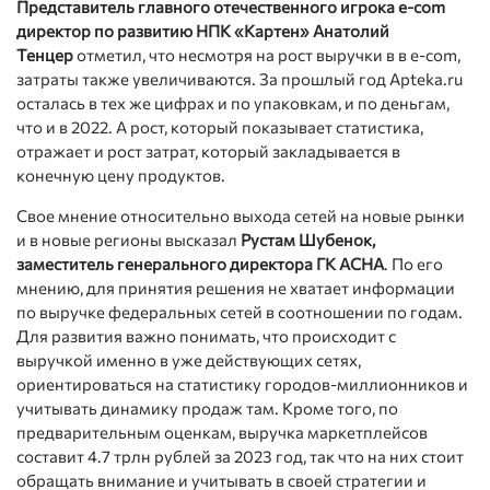
Представитель главного отечественного игрока e-com
директор по развитию НПК «Картен» Анатолий
Тенцер
отметил, что несмотря на рост выручки в в e-com,
затраты также увеличиваются. За прошлый год Apteka.ru
осталась в тех же цифрах и по упаковкам, и по деньгам,
что и в 2022. А рост, который показывает статистика,
отражает и рост затрат, который закладывается в
конечную цену продуктов.
Свое мнение относительно выхода сетей на новые рынки
и в новые регионы высказал
Рустам Шубенок,
заместитель генерального директора ГК АСНА
. По его
мнению, для принятия решения не хватает информации
по выручке федеральных сетей в соотношении по годам.
Для развития важно понимать, что происходит с
выручкой именно в уже действующих сетях,
ориентироваться на статистику городов-миллионников и
учитывать динамику продаж там. Кроме того, по
предварительным оценкам, выручка маркетплейсов
составит 4.7 трлн рублей за 2023 год, так что на них стоит
обращать внимание и учитывать в своей стратегии и