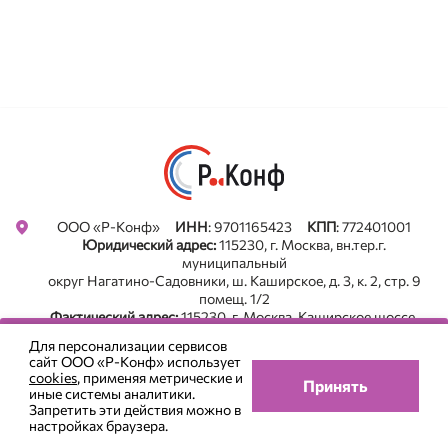
Privacy notice
ООО «Р-Конф»
ИНН
: 9701165423
КПП
: 772401001
Юридический адрес:
115230, г. Москва, вн.тер.г.
муниципальный
округ Нагатино-Садовники, ш. Каширское, д. 3, к. 2, стр. 9
помещ. 1/2
Фактический адрес:
115230, г. Москва, Каширское шоссе,
д .3, корп. 2, строение 9. оф. А213, БЦ "Сириус Парк"
Для персонализации сервисов
Все новости в Телеграм. Подписаться
сайт ООО «Р-Конф» использует
+7 (495) 785-22-05
cookies
, применяя метрические и
Принять
иные системы аналитики.
Использование Cookie
Запретить эти действия можно в
Пользовательское соглашение
настройках браузера.