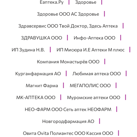
Еаптека.Ру
Здоровье
Здоровье ООО АС Здоровье
Здравсервис ООО Твой Доктор, Здесь Аптека
ЗДРАВУШКА ООО
Инфо-Аптека ООО
ИП Зудина Н.В.
ИП Мисюра И.Е Аптеки М плюс
Компания Монастырëв ООО
Курганфармация АО
Любимая аптека ООО
Магнит Фарма
МЕГАПОЛИС ООО
МК-АПТЕКА ООО
Муромские аптеки ООО
НЕО-ФАРМ ООО Сеть аптек НЕОФАРМ
Новгородфармация АО
Овита Ovita Полиантес ООО Кассия ООО