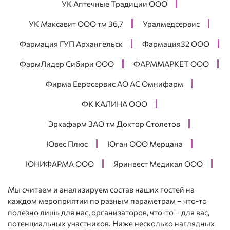
УК Аптечные Традиции ООО
УК Максавит ООО тм 36,7
Уралмедсервис
Фармация ГУП Архангельск
Фармация32 ООО
ФармЛидер Сибири ООО
ФАРММАРКЕТ ООО
Фирма Евросервис АО АС Омнифарм
ФК КАЛИНА ООО
Эркафарм ЗАО тм Доктор Столетов
Ювес Плюс
Юган ООО Мерцана
ЮНИФАРМА ООО
Яринвест Медикал ООО
Мы считаем и анализируем состав наших гостей на
каждом мероприятии по разным параметрам – что-то
полезно лишь для нас, организаторов, что-то – для вас,
потенциальных участников. Ниже несколько наглядных