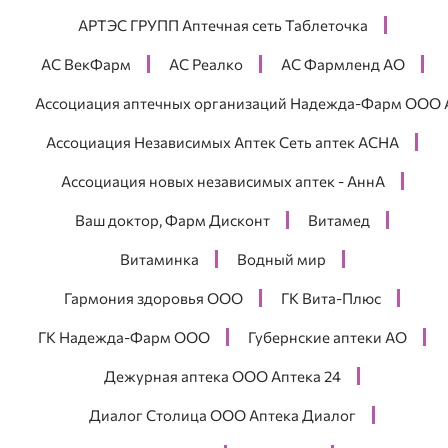
АРТЭС ГРУПП Аптечная сеть Таблеточка
АС ВекФарм
АС Реалко
АС Фармленд АО
Ассоциация аптечных организаций Надежда-Фарм ООО
Ассоциация Независимых Аптек Сеть аптек АСНА
Ассоциация новых независимых аптек - АннА
Ваш доктор, Фарм Дисконт
Витамед
Витаминка
Водный мир
Гармония здоровья ООО
ГК Вита-Плюс
ГК Надежда-Фарм ООО
Губернские аптеки АО
Дежурная аптека ООО Аптека 24
Диалог Столица ООО Аптека Диалог