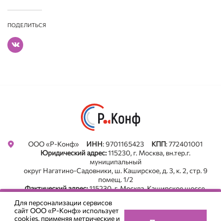
ПОДЕЛИТЬСЯ
ООО «Р-Конф»
ИНН
: 9701165423
КПП
: 772401001
Юридический адрес:
115230, г. Москва, вн.тер.г.
муниципальный
округ Нагатино-Садовники, ш. Каширское, д. 3, к. 2, стр. 9
помещ. 1/2
Фактический адрес:
115230, г. Москва, Каширское шоссе,
д .3, корп. 2, строение 9. оф. А213, БЦ "Сириус Парк"
Для персонализации сервисов
Все новости в Телеграм. Подписаться
сайт ООО «Р-Конф» использует
+7 (495) 785-22-05
cookies
, применяя метрические и